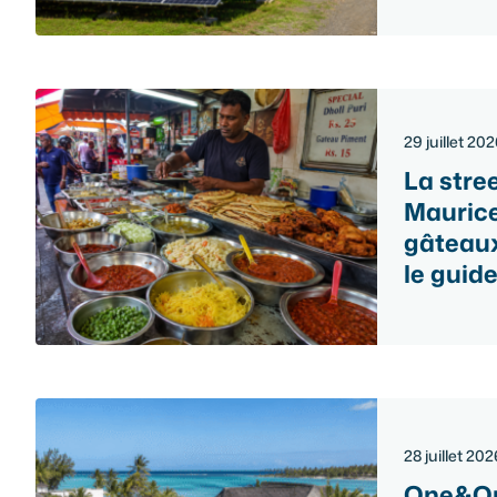
29 juillet 20
La stree
Maurice 
gâteaux
le guid
28 juillet 202
One&On