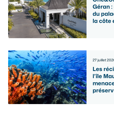
Géran :
du pala
la côte 
27 juillet 202
Les réci
l’île Mau
menaces
préserv