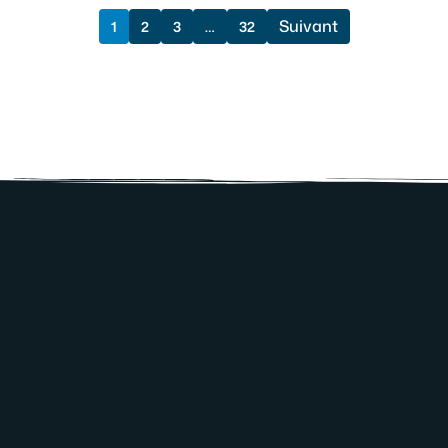
Suivant
1
2
3
…
32