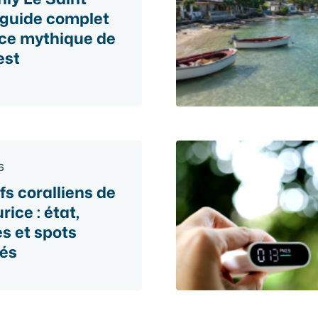
 guide complet
ce mythique de
est
6
fs coralliens de
rice : état,
 et spots
és