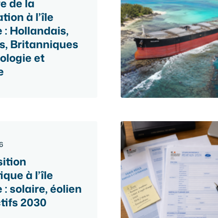
re de la
tion à l’île
 : Hollandais,
s, Britanniques
ologie et
e
26
sition
que à l’île
: solaire, éolien
ctifs 2030