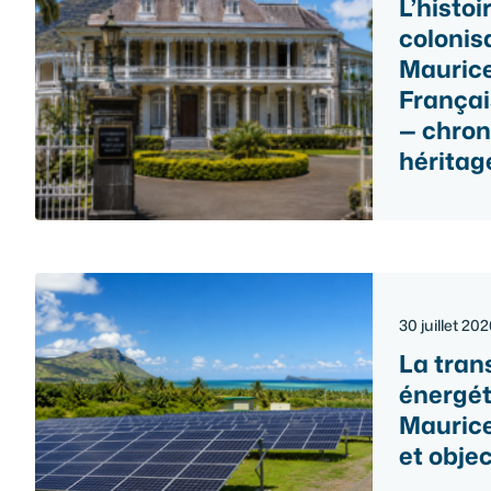
L’histoi
colonisa
Maurice
Françai
— chron
héritag
30 juillet 20
La tran
énergéti
Maurice 
et obje