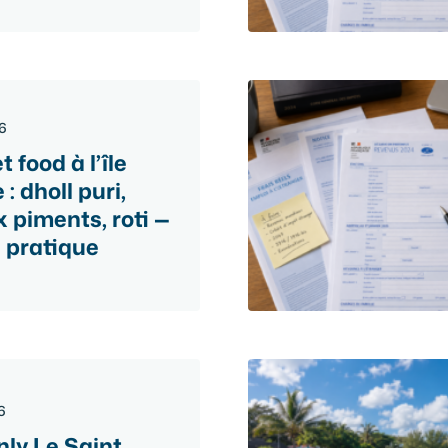
26
t food à l’île
: dholl puri,
 piments, roti —
e pratique
6
ly Le Saint