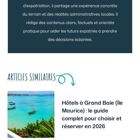
d’expatriation, il partage une expérience concrète
du terrain et des réalités administratives locales. Il
rédige des contenus clairs, factuels et orientés
pratique pour aider les futurs expatriés à prendre
des décisions éclairées.
ARTICLES SIMILAIRES
Hôtels à Grand Baie (île
Maurice) : le guide
complet pour choisir et
réserver en 2026