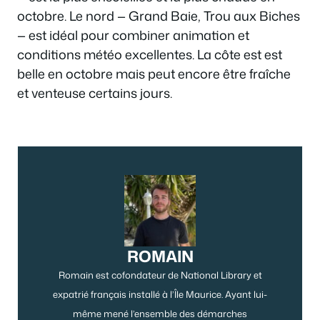
octobre. Le nord — Grand Baie, Trou aux Biches
— est idéal pour combiner animation et
conditions météo excellentes. La côte est est
belle en octobre mais peut encore être fraîche
et venteuse certains jours.
ROMAIN
Romain est cofondateur de National Library et
expatrié français installé à l’Île Maurice. Ayant lui-
même mené l’ensemble des démarches