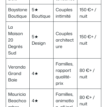
Baystone
5★
Couples
150 €+ /
Boutique
Boutique
intimité
nuit
La
Maison
Couples
5★
150 €+ /
20
architect
Design
nuit
Degrés
ure
Sud
Familles,
Veranda
rapport
80 €+ /
Grand
4★
qualité-
nuit
Baie
prix
Mauricia
Familles,
80 €+ /
Beachco
4★
animatio
nuit
mber
n, all incl.