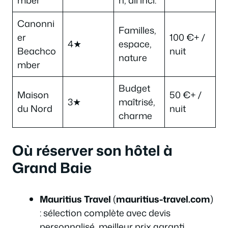
Canonni
Familles,
er
100 €+ /
4★
espace,
Beachco
nuit
nature
mber
Budget
Maison
50 €+ /
3★
maîtrisé,
du Nord
nuit
charme
Où réserver son hôtel à
Grand Baie
Mauritius Travel
(
mauritius-travel.com
)
: sélection complète avec devis
personnalisé, meilleur prix garanti