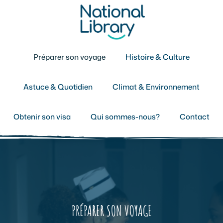
Aller
au
contenu
Préparer son voyage
Histoire & Culture
Astuce & Quotidien
Climat & Environnement
Obtenir son visa
Qui sommes-nous?
Contact
PRÉPARER SON VOYAGE