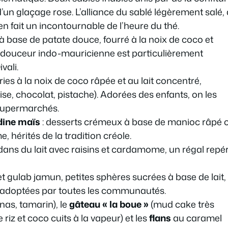
’un glaçage rose. L’alliance du sablé légèrement salé,
en fait un incontournable de l’heure du thé.
 base de patate douce, fourré à la noix de coco et
douceur indo-mauricienne est particulièrement
vali.
ries à la noix de coco râpée et au lait concentré,
aise, chocolat, pistache). Adorées des enfants, on les
 supermarchés.
ine maïs
: desserts crémeux à base de manioc râpé 
 hérités de la tradition créole.
 dans du lait avec raisins et cardamome, un régal repé
et gulab jamun, petites sphères sucrées à base de lait,
et adoptées par toutes les communautés.
as, tamarin), le
gâteau « la boue »
(mud cake très
e riz et coco cuits à la vapeur) et les
flans
au caramel