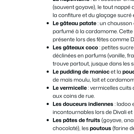
(souvent goyave), le tout nappé d
la confiture et du glaçage sucré 
Le gâteau patate
: un chausson à
parfumé à la cardamome. Cette 
présente lors des fêtes comme Di
Les gâteaux coco
: petites sucre
déclinées en parfums (vanille, fr
trouve partout, jusque dans les
Le pudding de manioc
et la
poud
de maïs moulu, lait et cardamome,
Le vermicelle
: vermicelles cuits
aux coins de rue.
Les douceurs indiennes
: ladoo 
incontournables lors de Divali 
Les pâtes de fruits
(goyave, anan
chocolaté), les
poutous
(farine d