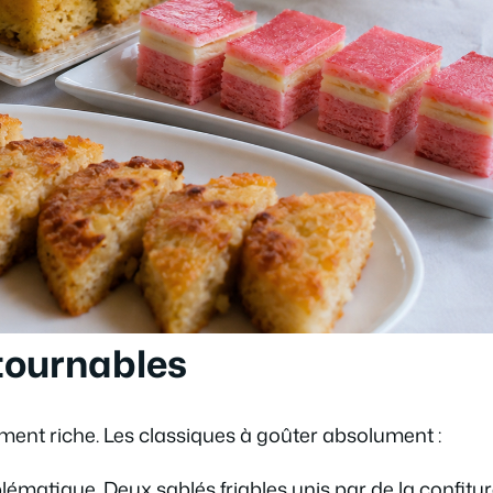
tournables
mment riche. Les classiques à goûter absolument :
ématique. Deux sablés friables unis par de la confitu