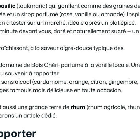
asilic
(toukmaria) qui gonflent comme des graines d
ée et un sirop parfumé (rose, vanille ou amande). Insp
on à tester sur un marché, idéale après un plat épicé.
 minute devant vous, doré et naturellement sucré — un
fraîchissant, à la saveur aigre-douce typique des
omaine de Bois Chéri, parfumé à la vanille locale. Un
u souvenir à rapporter.
e sans alcool (cardamome, orange, citron, gingembre,
nages tamouls mais délicieuse en toute occasion.
st aussi une grande terre de
rhum
(rhum agricole, rhu
rons un article dédié.
pporter