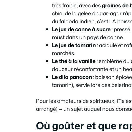
très froide, avec des
graines de b
chia, de la gelée d’agar-agar râp
du falooda indien, c’est LA boiss
Le jus de canne à sucre
: pressé
must dans un pays de canne.
Le jus de tamarin
: acidulé et ra
marchés.
Le thé à la vanille
: emblème du d
douceur réconfortante et un bea
Le dilo panacon
: boisson épicé
tamarin), servie lors des pèleri
Pour les amateurs de spiritueux, l’île e
arrangé) — un sujet auquel nous consac
Où goûter et que ra