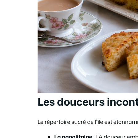
Les douceurs incon
Le répertoire sucré de l’île est étonna
La napolitaine
: LA douceur embl