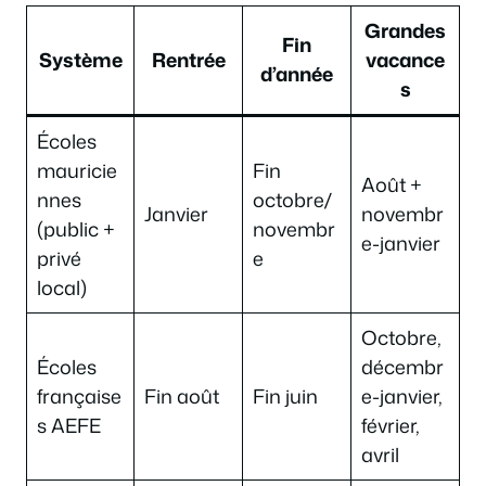
Grandes
Fin
Système
Rentrée
vacance
d’année
s
Écoles
mauricie
Fin
Août +
nnes
octobre/
Janvier
novembr
(public +
novembr
e-janvier
privé
e
local)
Octobre,
Écoles
décembr
française
Fin août
Fin juin
e-janvier,
s AEFE
février,
avril