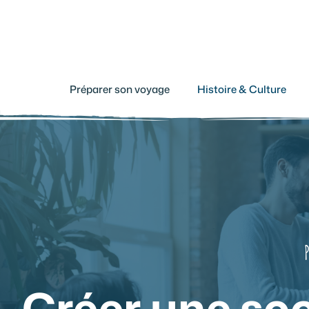
Aller
au
contenu
Préparer son voyage
Histoire & Culture
Créer une soci