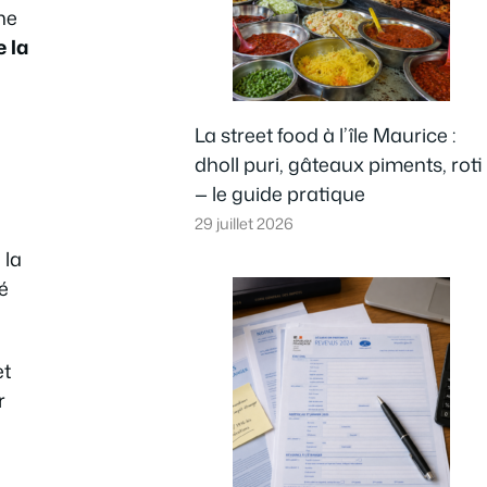
ne
e la
La street food à l’île Maurice :
dholl puri, gâteaux piments, roti
— le guide pratique
29 juillet 2026
 la
é
et
r